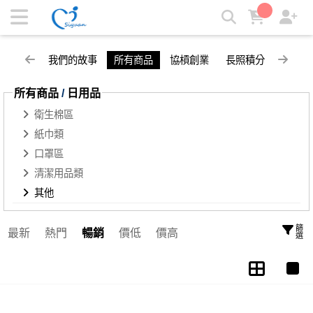
其他 | SY思源醫材
我們的故事
所有商品
協槓創業
長照積分
所有商品
/
日用品
衛生棉區
紙巾類
口罩區
清潔用品類
其他
篩選
最新
熱門
暢銷
價低
價高